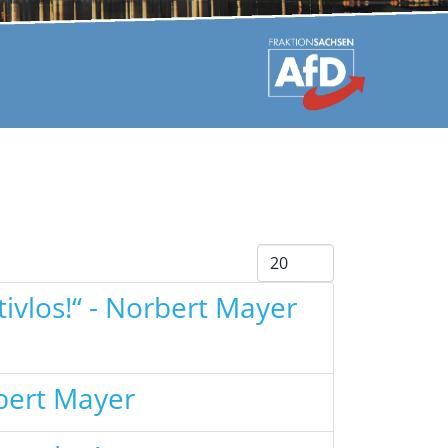
Anzeige #
tivlos!“ - Norbert Mayer
bert Mayer