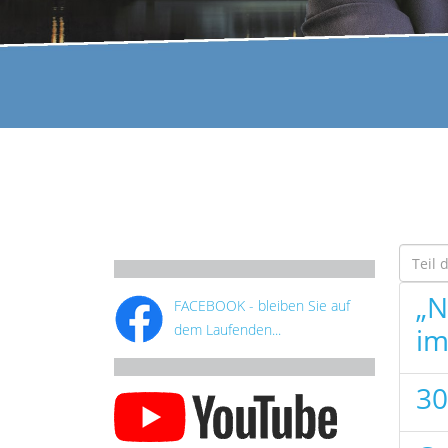
Teil de
„N
FACEBOOK - bleiben Sie auf
dem Laufenden...
im
30