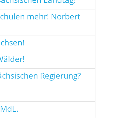
 Schulen mehr! Norbert
achsen!
Wälder!
sächsischen Regierung?
 MdL.