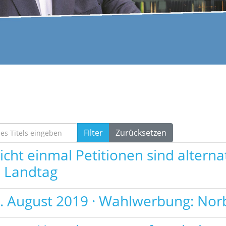
s Titels eingeben
Filter
Zurücksetzen
icht einmal Petitionen sind alterna
 Landtag
. August 2019 · Wahlwerbung: Nor