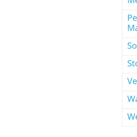
Pe
Ma
So
St
Ve
Wa
We