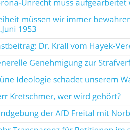
rona-Unrecht muss aufgearbeitet
eiheit müssen wir immer bewahre
.Juni 1953
stbeitrag: Dr. Krall vom Hayek-Ve
nerelle Genehmigung zur Strafver
üne Ideologie schadet unserem Wa
rr Kretschmer, wer wird gehört?
ndgebung der AfD Freital mit Norb
hr Transparenz für Petitionen im 