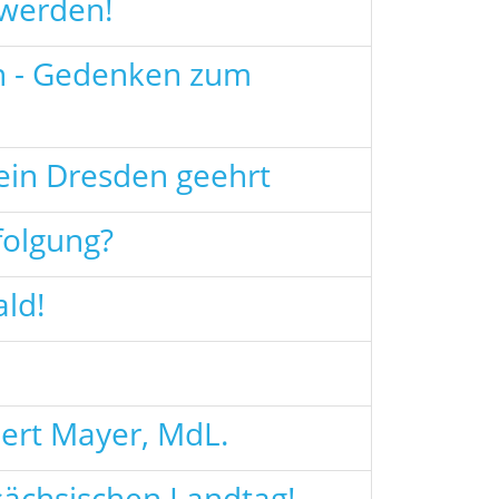
 werden!
n - Gedenken zum
rein Dresden geehrt
folgung?
ld!
ert Mayer, MdL.
sächsischen Landtag!