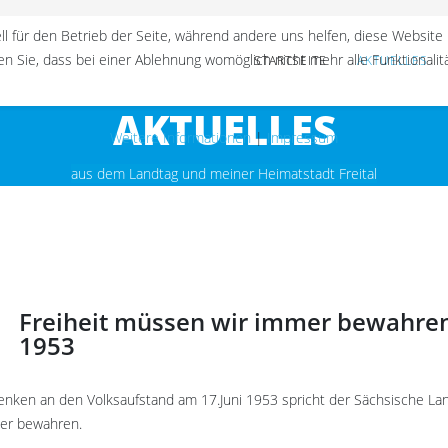
ll für den Betrieb der Seite, während andere uns helfen, diese Website
n Sie, dass bei einer Ablehnung womöglich nicht mehr alle Funktionalit
STARTSEITE
AKTUELLES
AKTUELLES
Weitere Informationen
|
Impressum
aus dem Landtag und meiner Heimatstadt Freital
Freiheit müssen wir immer bewahren
1953
nken an den Volksaufstand am 17.Juni 1953 spricht der Sächsische La
er bewahren.