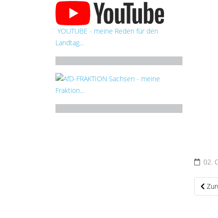
YOUTUBE - meine Reden für den
Landtag...
AfD-FRAKTION Sachsen - meine
Fraktion...
02.
Vorhe
Zur